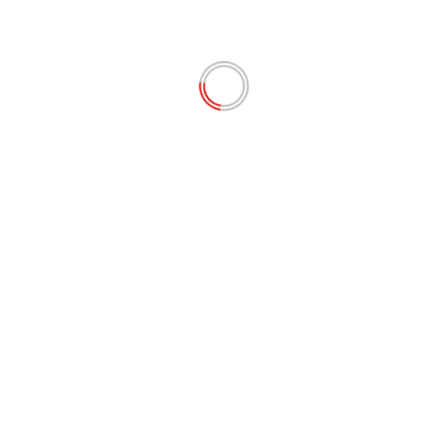
as quatro ainda não estão no exercício dos cargos, por soli
lugar para o cargo de Gestão Administrativa (Pedagoga), c
gislativa do Maranhão (Elema), disse que se surpreendeu 
 anos de estudo para obter essa conquista que, sem dúvida,
ssembleia Legislativa, estou trabalhando e podendo oferecer
São Luís
testemunhas são ouvidas e
Ministério Público acion
pos obrigatórios são marcados com
*