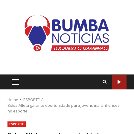
Home
ESPORTE
Bolsa Atleta garante oportunidade para jovens maranhenses
no esporte
ESPORTE