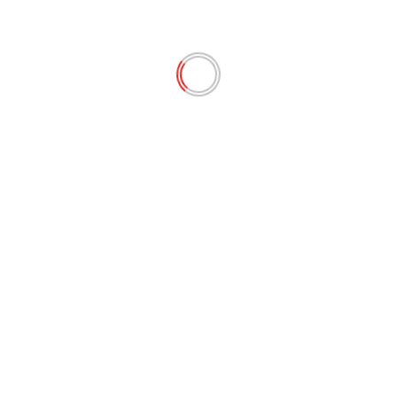
Espaço para cadastro de fornecedores.
PROGRAMAÇÃO NO PRATICÁVEL
15h30 – Abertura com Banda de Fanfarras pelos
espaços abertos da Praça;
16h – Grupo do Sesc Musicar;
16h30 – Premiação do Concurso do Cosplay;
17h – Aula de Zumba e Danças ou demonstração de
Lutas;
17h30 – Corais do TSG.
SHOWS
Das 18h às 00h
Lançamento da Programação do Projeto Balaio de
Sotaques 2025