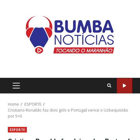
Home
ESPORTE
Cristiano Ronaldo faz dois gols e Portugal vence o Uzbequistão
por 5×0
ESPORTE