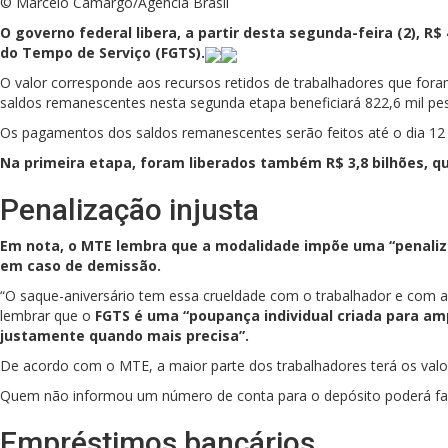
© Marcelo Camargo/Agência Brasil
O governo federal libera, a partir desta segunda-feira (2), 
do Tempo de Serviço (FGTS).
O valor corresponde aos recursos retidos de trabalhadores que fo
saldos remanescentes nesta segunda etapa beneficiará 822,6 mil pe
Os pagamentos dos saldos remanescentes serão feitos até o dia 12 
Na primeira etapa, foram liberados também R$ 3,8 bilhões, q
Penalização injusta
Em nota, o MTE lembra que a modalidade impõe uma “penaliza
em caso de demissão.
“O saque-aniversário tem essa crueldade com o trabalhador e com a 
lembrar que o
FGTS é uma “poupança individual criada para am
justamente quando mais precisa”.
De acordo com o MTE, a maior parte dos trabalhadores terá os valo
Quem não informou um número de conta para o depósito poderá fazer
Empréstimos bancários