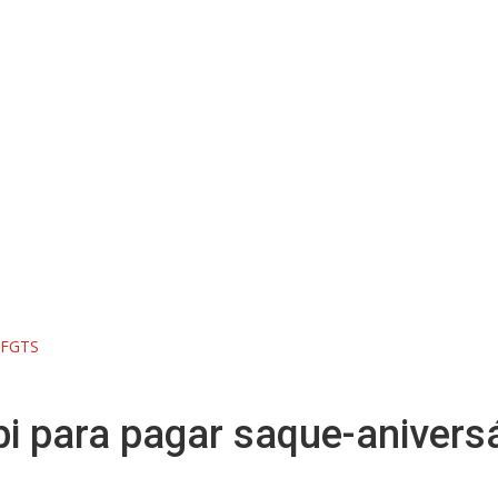
o FGTS
bi para pagar saque-anivers