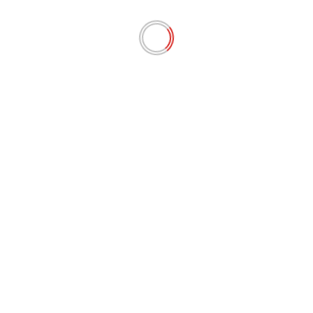
Tags:
Lotema
MARANHÃO
São Luís
Previous:
Vereador diz Feirinha São Luís virou bagunça e
que secretários serão chamados na Câmara
Next:
Google proíbe publicidade política para as
eleições municipais de 2024
Deixe um comentário
O seu endereço de e-mail não será publicado.
Campos obrigatórios são marcados com
*
Comentário
*