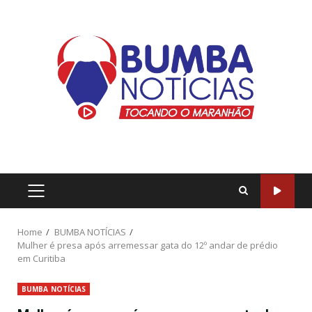
Home
BUMBA NOTÍCIAS
Mulher é presa após arremessar gata do 12º andar de prédio
em Curitiba
BUMBA NOTÍCIAS