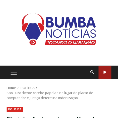
Home
POLÍTICA
São Luís: cliente recebe papelão no lugar de placar de
computador e Justiça determina indenização
POLÍTICA