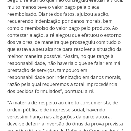
Seguiu relatando que não conseguiu efetuar a troca,
muito menos teve o valor pago pela placa
reembolsado. Diante dos fatos, ajuizou a ação,
requerendo indenização por danos morais, bem
como o reembolso do valor pago pelo produto. Ao
contestar a ação, a ré alegou que efetuou o estorno
dos valores, de maneira que prosseguiu com tudo o
que estava a seu alcance para resolver a situação da
melhor maneira possível. “Assim, no que tange à
responsabilidade, não haveria o que se falar em má
prestação de serviços, tampouco em
responsabilidade por indenização em danos morais,
razão pela qual requeremos a total improcedência
dos pedidos formulados”, pontuou a ré.
“A matéria diz respeito ao direito consumerista, de
ordem pública e de interesse social, havendo
verossimilhança nas alegações da parte autora,
deve-se deferir a inversão do ônus da prova prevista
no artigo 6°, do Código de Defesa do Consumidor (…)