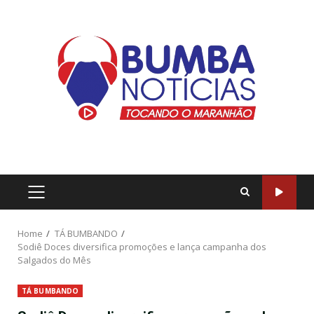
Home
TÁ BUMBANDO
Sodiê Doces diversifica promoções e lança campanha dos
Salgados do Mês
TÁ BUMBANDO