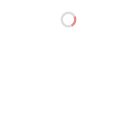
ENTRETENIMENTO
vacy compra Mustang de
Beiçola da Privacy doa 
que o ator seja despej
|
DarkNews
by AF themes.