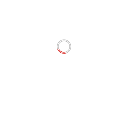
POLÍTICA
Lula anuncia obra de R$ 230 milhões em
novo trecho da Avenida Litorânea, em São
Luís