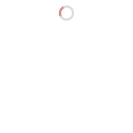
POLÍTICA
Ministério Público pede informações sobre
interdição de atracadouro do Porto de
Jacaré