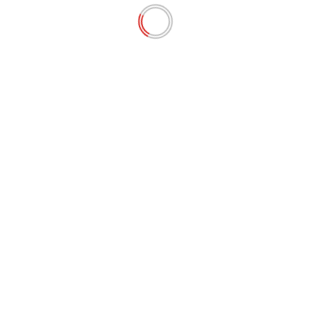
POLÍTICA
Telefonia móvel pode melhorar no Terminal
do Cujupe com chegada de empresa