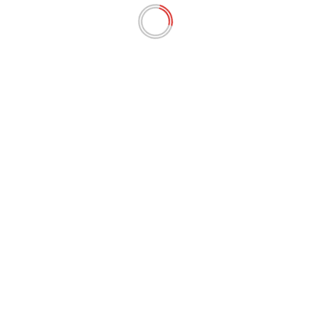
POLÍTICA
Motoristas da Uber no Maranhão terão
direitos trabalhistas, decide Justiça