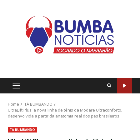
Home
TÁ BUMBANDO
UltraLift Plus: a nova linha de tênis da Modare Ultraconforto,
desenvolvida a partir da anatomia real dos pés brasileiros
TÁ BUMBANDO