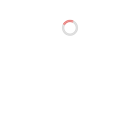
VIII. Hearthstone
IX. Call of Duty
X. Overwatch
XI. Fortnite
XII. Pokemon Unite
XIII. Player Unknown’s Battlegrounds
XIV. Clash Royale
XV. Street Fighter
XVI. Tekken
XVII. Jogos classificados como E-soccer (Futebol
Digital)
Abaixo você tem a possibilidade de ler todo o texto do
Projeto de Lei: