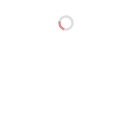
Tags:
Câmara de Vereadores de São Luís
MARANHÃO
São
Luís
Previous:
Ouvidoria do Ministério Público vai participar de
audiência sobre o caso Ana Caroline
Next:
Vídeo! Paulo Victor fala em debates de ideias,
mas harmonia na Câmara em 2024
Deixe um comentário
O seu endereço de e-mail não será publicado.
Campos obrigatórios são marcados com
*
Comentário
*