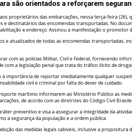
ara são orientados a reforçarem segura
s proprietários das embarcações, nessa terça-feira (26), q
s e destinatários das encomendas transportadas. No docume
 habilitação e endereço. Assinou a manifestação o promotor d
 e atualizados de todas as encomendas transportadas, incl
rar com as polícias Militar, Civil e Federal, fornecendo inf
 com a legislação penal que trata do tráfico ilícito de droga
o à importância de reportar imediatamente qualquer suspeit
sabilidade civil e criminal por falta do dever de cuidado.
ansporte marítimo informarem ao Ministério Público as med
rcações, de acordo com as diretrizes do Código Civil Brasile
ráter preventivo e visa a assegurar a integridade da ativid
omo a segurança da população e a ordem pública.
oção das medidas legais cabíveis, inclusive a propositura d