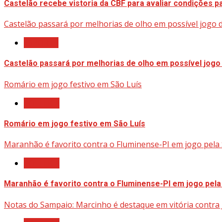
Castelão recebe vistoria da CBF para avaliar condições pa
Castelão passará por melhorias de olho em possível jogo d
ESPORTE
Castelão passará por melhorias de olho em possível jogo 
Romário em jogo festivo em São Luís
POLÍTICA
Romário em jogo festivo em São Luís
Maranhão é favorito contra o Fluminense-PI em jogo pela 
POLÍTICA
Maranhão é favorito contra o Fluminense-PI em jogo pela
Notas do Sampaio: Marcinho é destaque em vitória contra J