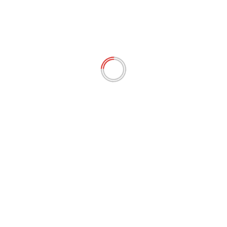
POLÍTICA
Sorte nada, Maranhão Atlético colhe frutos
de boas decisões tomadas desde 2022